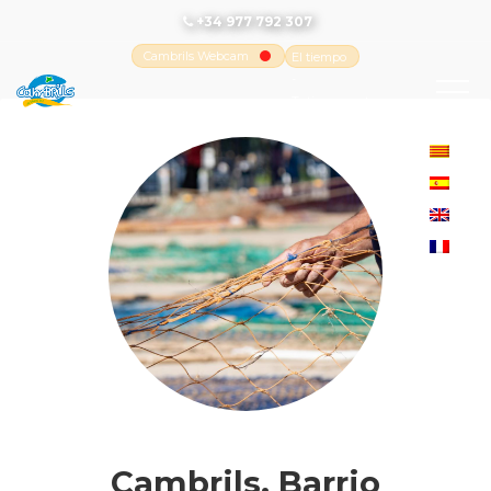
+34 977 792 307
Cambrils Webcam
El tiempo
-
Tutiempo.net
Cambrils, Barrio