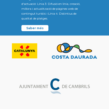
d'actuació: Línia 3: Difusió en línia, creació,
millora i actualització de pàgines web de
contingut turístic i Línia 4: Distintius de
qualitat de platges.
Saber més