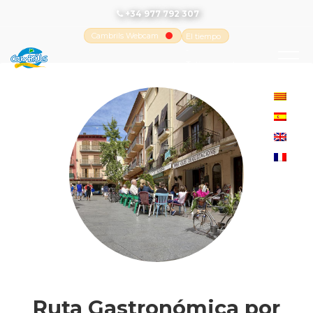
+34 977 792 307
Cambrils Webcam
El tiempo
-
Tutiempo.net
Ruta Gastronómica por