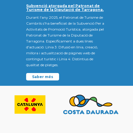
Subvenció atorgada pel Patronat de
Turisme de la Diputació de Tarragona.
Durant l'any 2025, el Patronat de Turisme de
Cambrils s'ha beneficiat de la Subvenció Per a
Activitats de Promoció Turística, atorgada pel
Patronat de Turisme de la Diputació de
Tarragona. Específicament a dues línies
d'actuació: Línia 3: Difusió en línia, creació,
millora i actualització de pàgines web de
contingut turístic i Línia 4: Distintius de
qualitat de platges.
Saber més