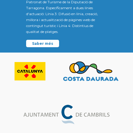
Patronat de Turisme de la Diputació de
Tarragona. Específicament a dues línies
d'actuació: Línia 3: Difusió en línia, creació,
millora i actualització de pàgines web de
contingut turístic i Línia 4: Distintius de
qualitat de platges.
Saber més