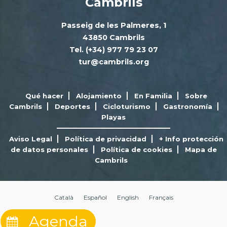
Cambrils
Passeig de les Palmeres, 1
43850 Cambrils
Tel. (+34) 977 79 23 07
tur@cambrils.org
Qué hacer
Alojamiento
En Familia
Sobre
Cambrils
Deportes
Cicloturismo
Gastronomía
Playas
Aviso Legal
Política de privacidad
+ Info protección
de datos personales
Política de cookies
Mapa de
Cambrils
Català
Español
English
Français