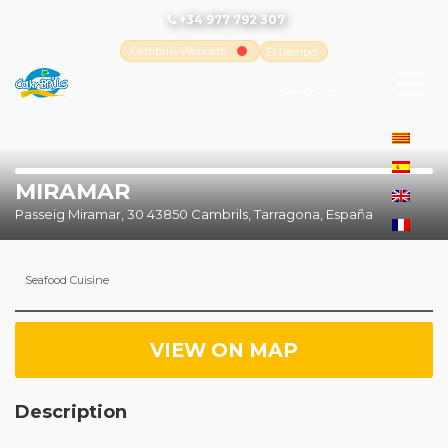
+34 977 792 307
Cambrils Webcam
El tiempo
-
Tutiempo.net
MIRAMAR
Passeig Miramar, 30 43850 Cambrils, Tarragona, España
Seafood Cuisine
VIEW ON MAP
Description