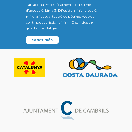
Tarragona. Específicament a dues línies
d'actuació: Línia 3: Difusió en línia, creació,
millora i actualització de pàgines web de
contingut turístic i Línia 4: Distintius de
qualitat de platges.
Saber més