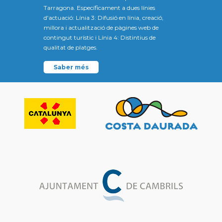
Tarragona. Específicament a dues línies
d'actuació: Línia 3: Difusió en línia, creació,
millora i actualització de pàgines web de
contingut turístic i Línia 4: Distintius de
qualitat de platges.
Saber més