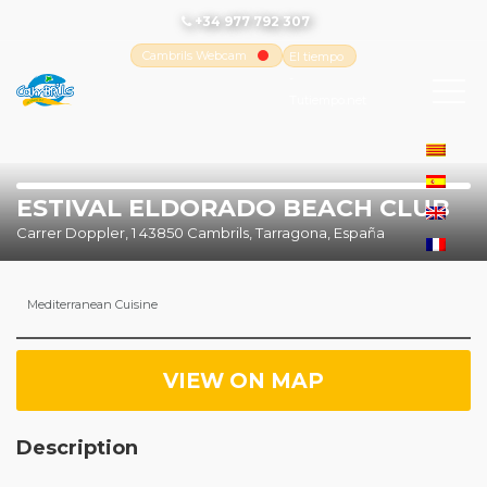
+34 977 792 307
Cambrils Webcam
El tiempo
-
Tutiempo.net
ESTIVAL ELDORADO BEACH CLUB
Carrer Doppler, 1 43850 Cambrils, Tarragona, España
Mediterranean Cuisine
VIEW ON MAP
Description