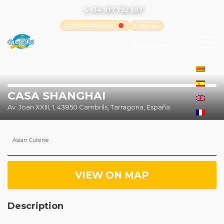
+34 977 792 307
Cambrils Webcam
El tiempo
-
Tutiempo.net
CASA SHANGHAI
Av. Joan XXIII, 1, 43850 Cambrils, Tarragona, España
Asian Cuisine
VIEW ON MAP
Description