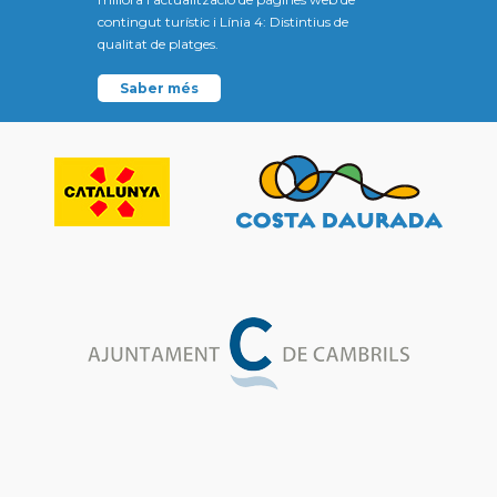
contingut turístic i Línia 4: Distintius de
qualitat de platges.
Saber més