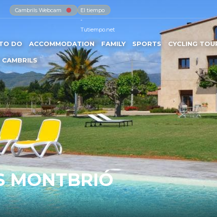
Cambrils Webcam
El tiempo
-
Tutiempo.net
TO DO
ACCOMMODATION
FAMILY
SPORTS
CYCLING TOU
 CAMBRILS
S MONTBRIÓ