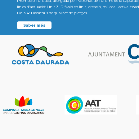
Promoció Turística, atorgada pel Patronat de Turisme de la Diputac
línies d'actuació: Línia 3: Difusió en línia, creació, millora i actualitz
Línia 4: Distintius de qualitat de platges.
Saber més