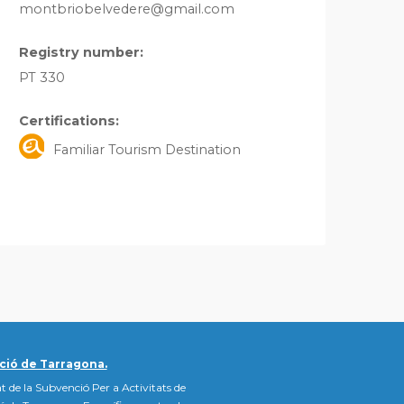
montbriobelvedere@gmail.com
Registry number:
PT 330
Certifications:
Familiar Tourism Destination
ció de Tarragona.
t de la Subvenció Per a Activitats de