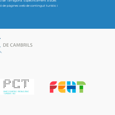
ió de Tarragona. Específicament a dues
ació de pàgines web de contingut turístic i