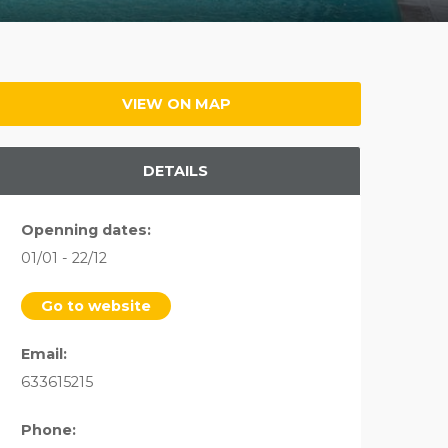
VIEW ON MAP
DETAILS
Openning dates:
01/01 - 22/12
Go to website
Email:
633615215
Phone: