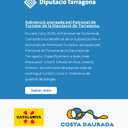
Subvenció atorgada pel Patronat de
Turisme de la Diputació de Tarragona.
Durant l'any 2025, el Patronat de Turisme de
Cambrils s'ha beneficiat de la Subvenció Per a
Activitats de Promoció Turística, atorgada pel
Patronat de Turisme de la Diputació de
Tarragona. Específicament a dues línies
d'actuació: Línia 3: Difusió en línia, creació,
millora i actualització de pàgines web de
contingut turístic i Línia 4: Distintius de
qualitat de platges.
Saber més