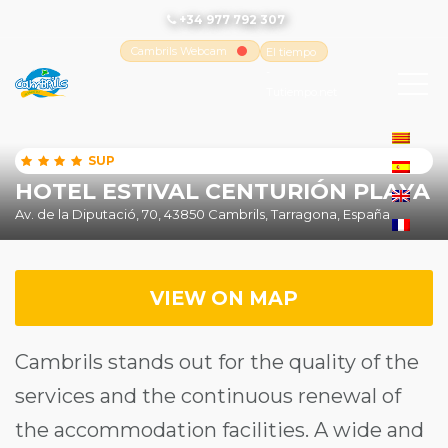
+34 977 792 307
Cambrils Webcam
El tiempo
-
Tutiempo.net
SUP
HOTEL ESTIVAL CENTURIÓN PLAYA
Av. de la Diputació, 70, 43850 Cambrils, Tarragona, España
VIEW ON MAP
Cambrils stands out for the quality of the
services and the continuous renewal of
the accommodation facilities. A wide and