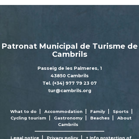
Patronat Municipal de Turisme de
Cambrils
Passeig de les Palmeres, 1
43850 Cambrils
Tel. (+34) 977 79 23 07
tur@cambrils.org
What to do
Accommodation
Family
Sports
Cycling tourism
Gastronomy
Beaches
About
Cambrils
Legal notice
Privacy policy
+ Info protection of