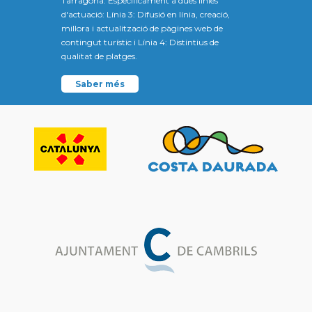
Tarragona. Específicament a dues línies
d'actuació: Línia 3: Difusió en línia, creació,
millora i actualització de pàgines web de
contingut turístic i Línia 4: Distintius de
qualitat de platges.
Saber més