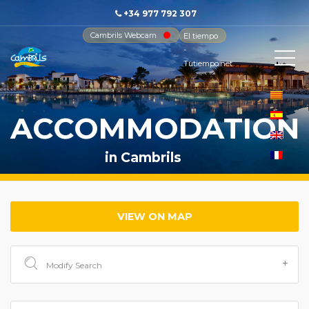
+34 977 792 307
Cambrils Webcam
El tiempo
-
Tutiempo.net
ACCOMMODATION
in Cambrils
VIEW ON MAP
Modify Search