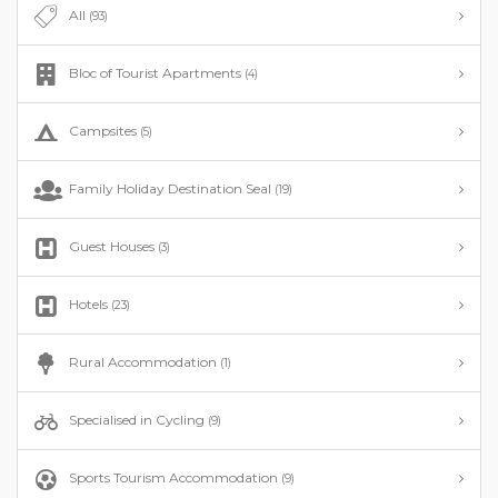
All
(93)
Bloc of Tourist Apartments
(4)
Campsites
(5)
Family Holiday Destination Seal
(19)
Guest Houses
(3)
Hotels
(23)
Rural Accommodation
(1)
Specialised in Cycling
(9)
Sports Tourism Accommodation
(9)