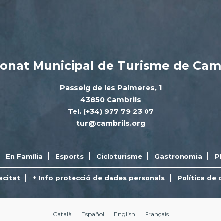
onat Municipal de Turisme de Cam
Passeig de les Palmeres, 1
43850 Cambrils
Tel. (+34) 977 79 23 07
tur@cambrils.org
En Família
Esports
Cicloturisme
Gastronomia
P
acitat
+ Info protecció de dades personals
Política de 
Català
Español
English
Français