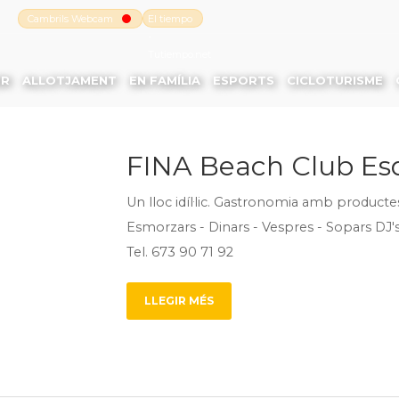
Cambrils Webcam
El tiempo
-
Tutiempo.net
ER
ALLOTJAMENT
EN FAMÍLIA
ESPORTS
CICLOTURISME
FINA Beach Club Esq
Un lloc idíl·lic. Gastronomia amb productes
Esmorzars - Dinars - Vespres - Sopars DJ'
Tel. 673 90 71 92
LLEGIR MÉS