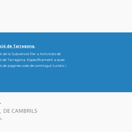
ció de Tarragona.
t de la Subvenció Per a Activitats de
ió de Tarragona. Específicament a dues
ació de pàgines web de contingut turístic i