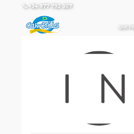
+34 977 792 307
QUE F