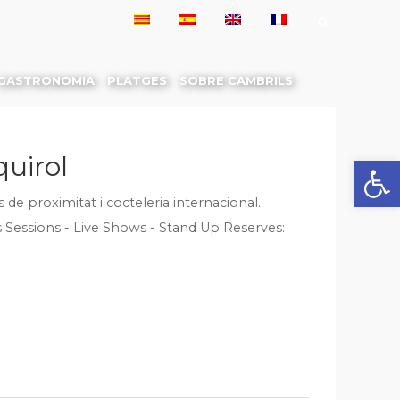
GASTRONOMIA
PLATGES
SOBRE CAMBRILS
uirol
Obre la 
 de proximitat i cocteleria internacional.
s Sessions - Live Shows - Stand Up Reserves: