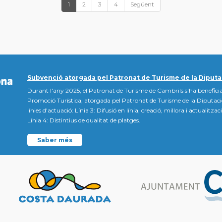
1
2
3
4
Següent
Subvenció atorgada pel Patronat de Turisme de la Diputa
Durant l'any 2025, el Patronat de Turisme de Cambrils s'ha beneficia
Promoció Turística, atorgada pel Patronat de Turisme de la Diputac
línies d'actuació: Línia 3: Difusió en línia, creació, millora i actualitz
Línia 4: Distintius de qualitat de platges.
Saber més