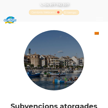
+34 977 792 307
Cambrils Webcam
El tiempo
-
Tutiempo.net
Subvencions atorgades