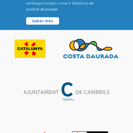
contingut turístic i Línia 4: Distintius de
qualitat de platges.
Saber més