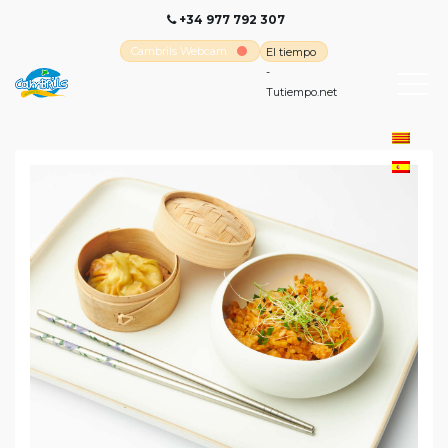
+34 977 792 307
Cambrils Webcam
El tiempo
-
Tutiempo.net