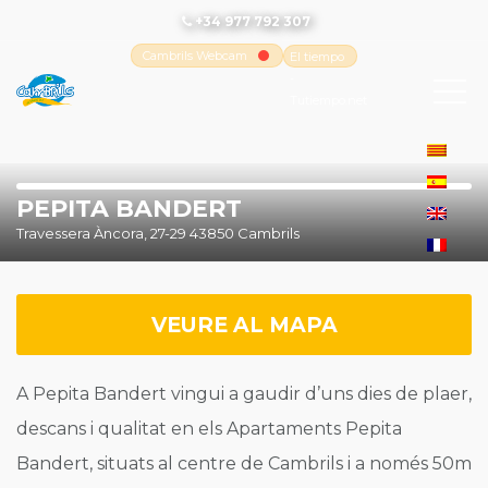
+34 977 792 307
Cambrils Webcam
El tiempo
-
Tutiempo.net
PEPITA BANDERT
Travessera Àncora, 27-29 43850 Cambrils
VEURE AL MAPA
A Pepita Bandert vingui a gaudir d’uns dies de plaer,
descans i qualitat en els Apartaments Pepita
Bandert, situats al centre de Cambrils i a només 50m