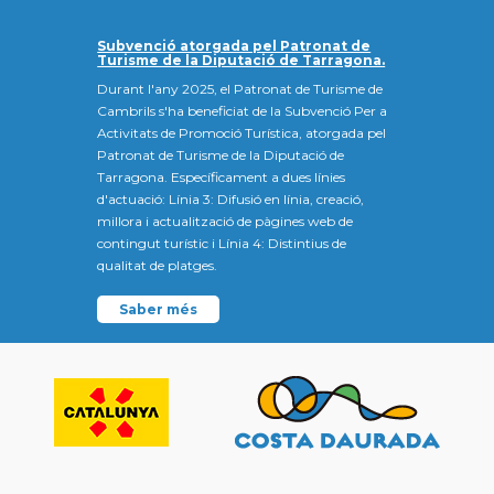
Subvenció atorgada pel Patronat de
Turisme de la Diputació de Tarragona.
Durant l'any 2025, el Patronat de Turisme de
Cambrils s'ha beneficiat de la Subvenció Per a
Activitats de Promoció Turística, atorgada pel
Patronat de Turisme de la Diputació de
Tarragona. Específicament a dues línies
d'actuació: Línia 3: Difusió en línia, creació,
millora i actualització de pàgines web de
contingut turístic i Línia 4: Distintius de
qualitat de platges.
Saber més