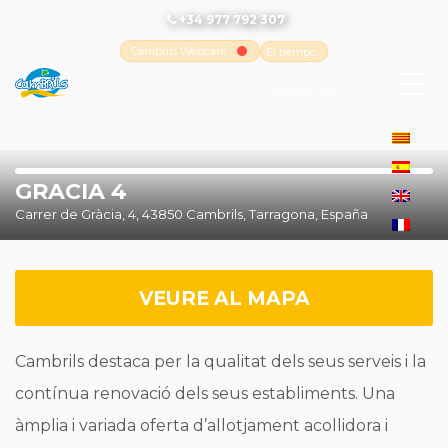
+34 977 792 307
Cambrils Webcam
El tiempo
-
Tutiempo.net
GRACIA 4
Carrer de Gràcia, 4, 43850 Cambrils, Tarragona, España
VEURE AL MAPA
Cambrils destaca per la qualitat dels seus serveis i la
contínua renovació dels seus establiments. Una
àmplia i variada oferta d’allotjament acollidora i