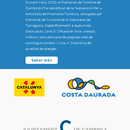
Durant l'any 2025, el Patronat de Turisme de
Cambrils s'ha beneficiat de la Subvenció Per a
Activitats de Promoció Turística, atorgada pel
Patronat de Turisme de la Diputació de
Tarragona. Específicament a dues línies
d'actuació: Línia 3: Difusió en línia, creació,
millora i actualització de pàgines web de
contingut turístic i Línia 4: Distintius de
qualitat de platges.
Saber més