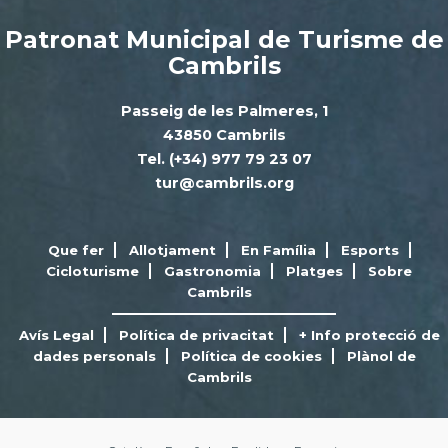
Patronat Municipal de Turisme de
Cambrils
Passeig de les Palmeres, 1
43850 Cambrils
Tel. (+34) 977 79 23 07
tur@cambrils.org
Que fer
Allotjament
En Família
Esports
Cicloturisme
Gastronomia
Platges
Sobre
Cambrils
Avís Legal
Política de privacitat
+ Info protecció de
dades personals
Política de cookies
Plànol de
Cambrils