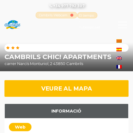
+34 977 792 307
Cambrils Webcam
El tiempo
-
Tutiempo.net
CAMBRILS CHIC! APARTMENTS
carrer Narcís Monturiol, 2 43850 Cambrils
VEURE AL MAPA
INFORMACIÓ
Web