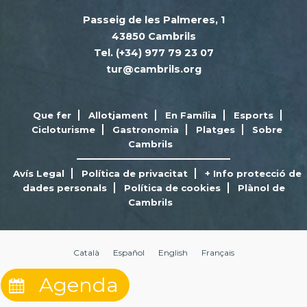
Passeig de les Palmeres, 1
43850 Cambrils
Tel. (+34) 977 79 23 07
tur@cambrils.org
Que fer
Allotjament
En Família
Esports
Cicloturisme
Gastronomia
Platges
Sobre
Cambrils
Avís Legal
Política de privacitat
+ Info protecció de
dades personals
Política de cookies
Plànol de
Cambrils
Català
Español
English
Français