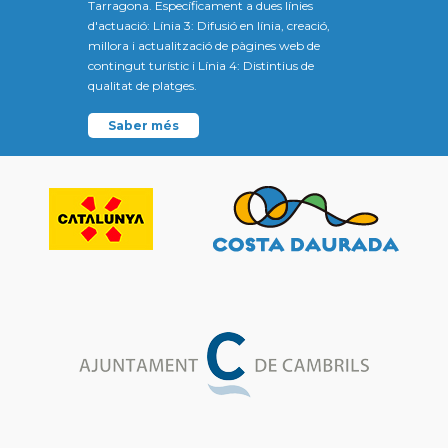
Tarragona. Específicament a dues línies
d'actuació: Línia 3: Difusió en línia, creació,
millora i actualització de pàgines web de
contingut turístic i Línia 4: Distintius de
qualitat de platges.
Saber més