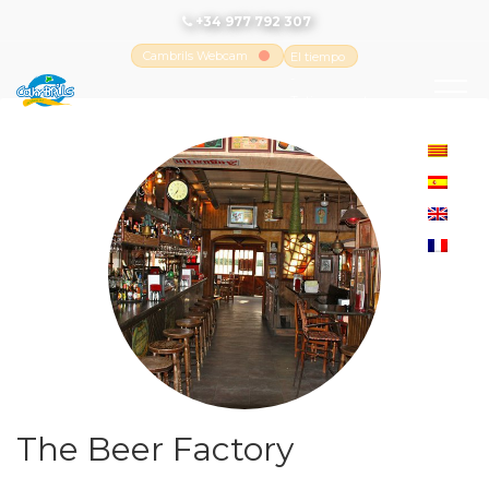
+34 977 792 307
Cambrils Webcam
El tiempo
-
Tutiempo.net
The Beer Factory