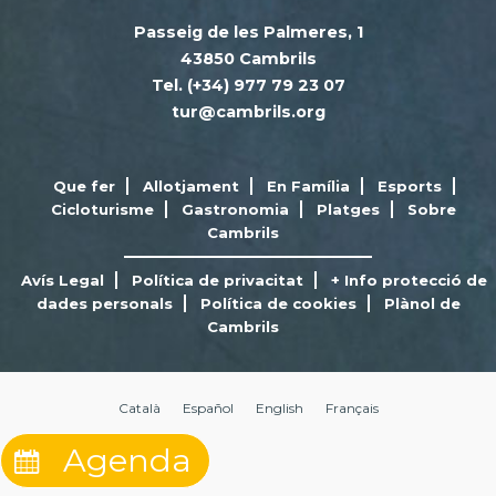
Passeig de les Palmeres, 1
43850 Cambrils
Tel. (+34) 977 79 23 07
tur@cambrils.org
Que fer
Allotjament
En Família
Esports
Cicloturisme
Gastronomia
Platges
Sobre
Cambrils
Avís Legal
Política de privacitat
+ Info protecció de
dades personals
Política de cookies
Plànol de
Cambrils
Català
Español
English
Français