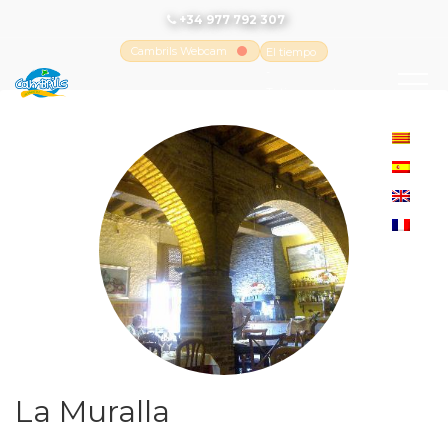
+34 977 792 307
Cambrils Webcam
El tiempo
-
Tutiempo.net
La Muralla