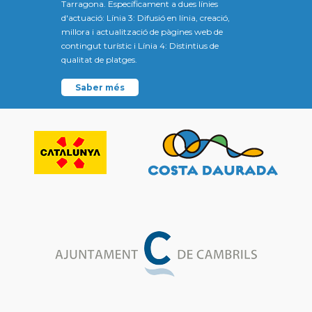
Tarragona. Específicament a dues línies
d'actuació: Línia 3: Difusió en línia, creació,
millora i actualització de pàgines web de
contingut turístic i Línia 4: Distintius de
qualitat de platges.
Saber més