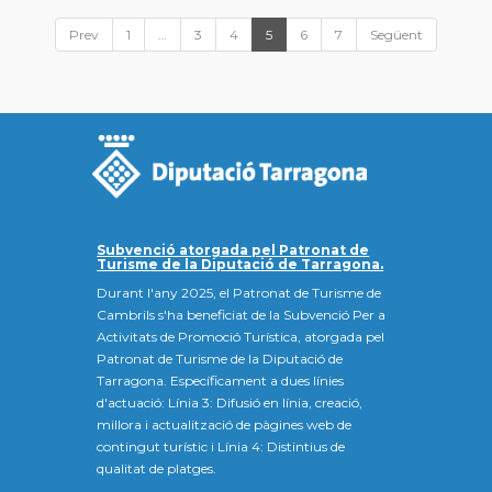
Prev
1
…
3
4
5
6
7
Següent
Subvenció atorgada pel Patronat de
Turisme de la Diputació de Tarragona.
Durant l'any 2025, el Patronat de Turisme de
Cambrils s'ha beneficiat de la Subvenció Per a
Activitats de Promoció Turística, atorgada pel
Patronat de Turisme de la Diputació de
Tarragona. Específicament a dues línies
d'actuació: Línia 3: Difusió en línia, creació,
millora i actualització de pàgines web de
contingut turístic i Línia 4: Distintius de
qualitat de platges.