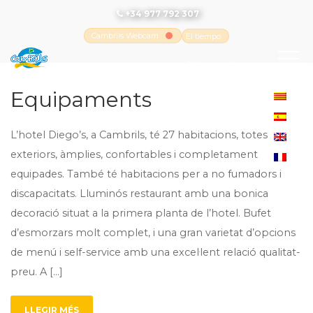
+34 977 792 307
Cambrils Webcam
El tiempo
-
Tutiempo.net
Equipaments
L’hotel Diego’s, a Cambrils, té 27 habitacions, totes
exteriors, àmplies, confortables i completament
equipades. També té habitacions per a no fumadors i
discapacitats. Lluminós restaurant amb una bonica
decoració situat a la primera planta de l’hotel. Bufet
d’esmorzars molt complet, i una gran varietat d’opcions
de menú i self-service amb una excel·lent relació qualitat-
preu. A […]
LLEGIR MÉS