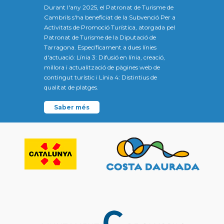
Durant l'any 2025, el Patronat de Turisme de
Cambrils s'ha beneficiat de la Subvenció Per a
Activitats de Promoció Turística, atorgada pel
Patronat de Turisme de la Diputació de
Tarragona. Específicament a dues línies
d'actuació: Línia 3: Difusió en línia, creació,
millora i actualització de pàgines web de
contingut turístic i Línia 4: Distintius de
qualitat de platges.
Saber més