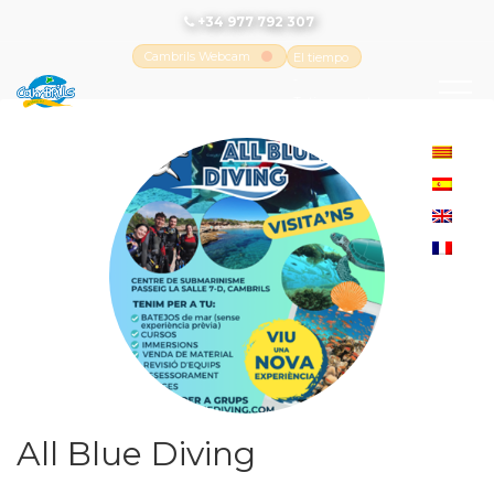
+34 977 792 307
Cambrils Webcam
El tiempo
-
Tutiempo.net
All Blue Diving