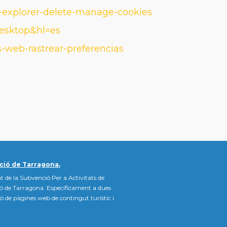
t-explorer-delete-manage-cookies
esktop&hl=es
os-web-rastrear-preferencias
ció de Tarragona.
t de la Subvenció Per a Activitats de
ió de Tarragona. Específicament a dues
ació de pàgines web de contingut turístic i