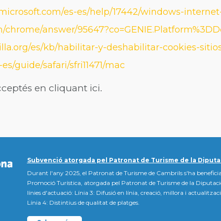
t.microsoft.com/es-es/help/17442/windows-interne
com/chrome/answer/95647?co=GENIE.Platform%3DD
lla.org/es/kb/habilitar-y-deshabilitar-cookies-siti
es/guide/safari/sfri11471/mac
ceptés en cliquant ici.
Subvenció atorgada pel Patronat de Turisme de la Diputa
Durant l'any 2025, el Patronat de Turisme de Cambrils s'ha beneficia
Promoció Turística, atorgada pel Patronat de Turisme de la Diputac
línies d'actuació: Línia 3: Difusió en línia, creació, millora i actualitz
Línia 4: Distintius de qualitat de platges.