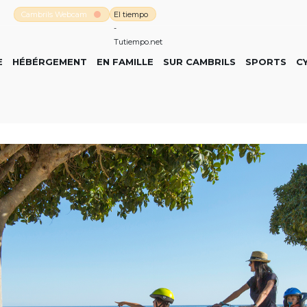
Cambrils Webcam
El tiempo
-
Tutiempo.net
E
HÉBÉRGEMENT
EN FAMILLE
SUR CAMBRILS
SPORTS
C