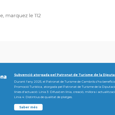
re, marquez le 112
Subvenció atorgada pel Patronat de Turisme de la Diputa
Durant l'any 2025, el Patronat de Turisme de Cambrils s'ha beneficia
Promoció Turística, atorgada pel Patronat de Turisme de la Diputac
línies d'actuació: Línia 3: Difusió en línia, creació, millora i actualitz
Línia 4: Distintius de qualitat de platges.
Saber més