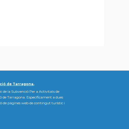
ció de Tarragona.
t de la Subvenció Per a Activitats de
ió de Tarragona. Específicament a dues
ació de pàgines web de contingut turístic i