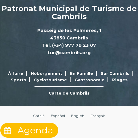
Patronat Municipal de Turisme de
Cambrils
Passeig de les Palmeres, 1
43850 Cambrils
Tel. (+34) 977 79 23 07
tur@cambrils.org
À faire
Hébérgement
En Famille
Sur Cambrils
Sports
Cyclotourisme
Gastronomie
Plages
Carte de Cambrils
Català
Español
English
Français