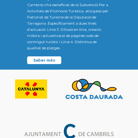
Cambrils s'ha beneficiat de la Subvenció Per a
Activitats de Promoció Turística, atorgada pel
Patronat de Turisme de la Diputació de
Tarragona. Específicament a dues línies
d'actuació: Línia 3: Difusió en línia, creació,
millora i actualització de pàgines web de
contingut turístic i Línia 4: Distintius de
qualitat de platges.
Saber més