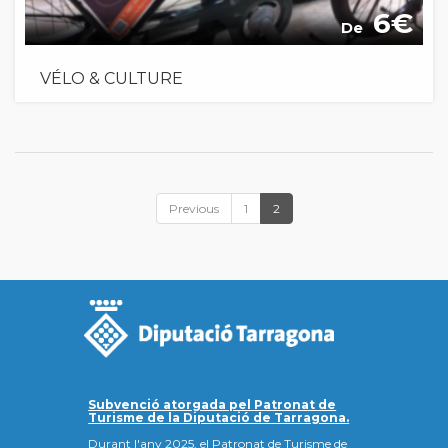
6
De
VÉLO & CULTURE
Previous
1
2
Subvenció atorgada pel Patronat de
Turisme de la Diputació de Tarragona.
Durant l'any 2025, el Patronat de Turisme de