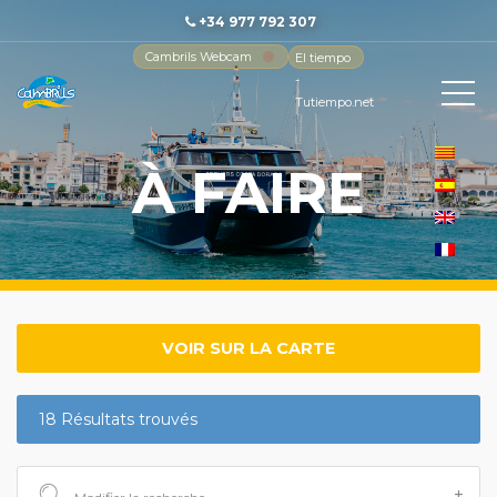
+34 977 792 307
Cambrils Webcam
El tiempo
-
Tutiempo.net
À FAIRE
VOIR SUR LA CARTE
18 Résultats trouvés