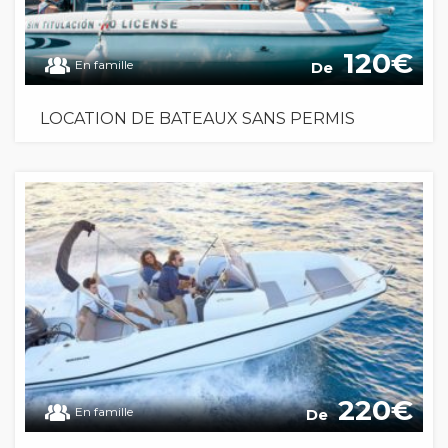
120
En famille
De
LOCATION DE BATEAUX SANS PERMIS
220
En famille
De