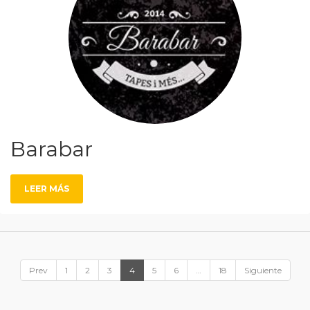
Barabar
LEER MÁS
Prev
1
2
3
4
5
6
…
18
Siguiente