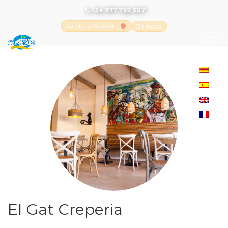
+34 977 792 307
Cambrils Webcam
El tiempo
-
Tutiempo.net
El Gat Creperia