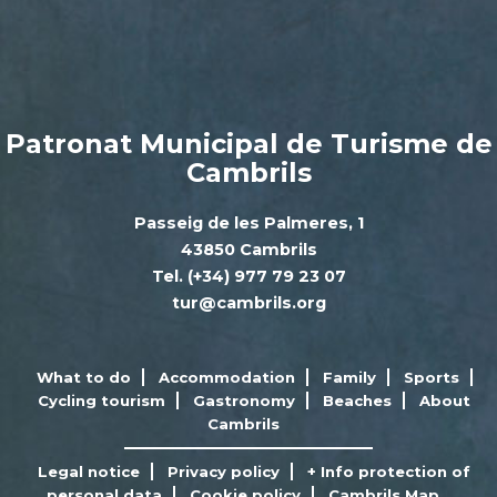
Patronat Municipal de Turisme de
Cambrils
Passeig de les Palmeres, 1
43850 Cambrils
Tel. (+34) 977 79 23 07
tur@cambrils.org
What to do
Accommodation
Family
Sports
Cycling tourism
Gastronomy
Beaches
About
Cambrils
Legal notice
Privacy policy
+ Info protection of
personal data
Cookie policy
Cambrils Map