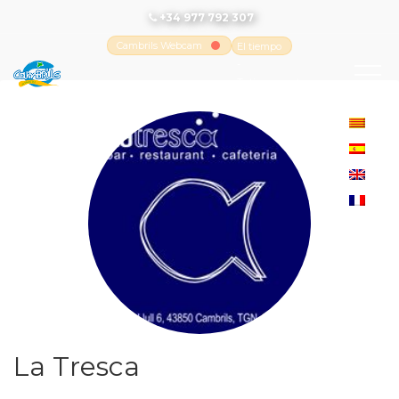
+34 977 792 307
Cambrils Webcam
El tiempo
-
Tutiempo.net
La Tresca