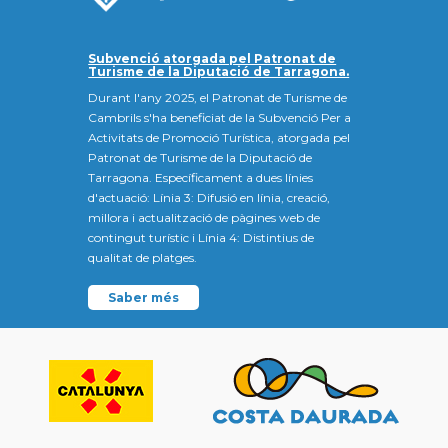
Subvenció atorgada pel Patronat de
Turisme de la Diputació de Tarragona.
Durant l'any 2025, el Patronat de Turisme de
Cambrils s'ha beneficiat de la Subvenció Per a
Activitats de Promoció Turística, atorgada pel
Patronat de Turisme de la Diputació de
Tarragona. Específicament a dues línies
d'actuació: Línia 3: Difusió en línia, creació,
millora i actualització de pàgines web de
contingut turístic i Línia 4: Distintius de
qualitat de platges.
Saber més