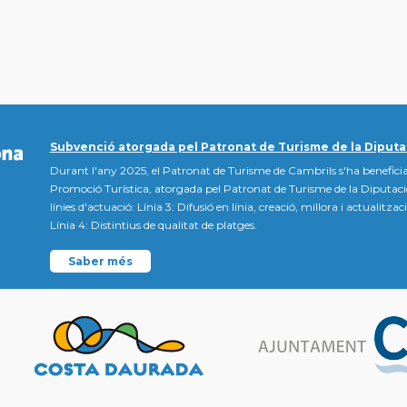
Subvenció atorgada pel Patronat de Turisme de la Diputa
Durant l'any 2025, el Patronat de Turisme de Cambrils s'ha beneficia
Promoció Turística, atorgada pel Patronat de Turisme de la Diputac
línies d'actuació: Línia 3: Difusió en línia, creació, millora i actualitz
Línia 4: Distintius de qualitat de platges.
Saber més