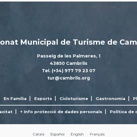
onat Municipal de Turisme de Cam
Passeig de les Palmeres, 1
43850 Cambrils
Tel. (+34) 977 79 23 07
tur@cambrils.org
En Família
Esports
Cicloturisme
Gastronomia
P
acitat
+ Info protecció de dades personals
Política de 
Català
Español
English
Français