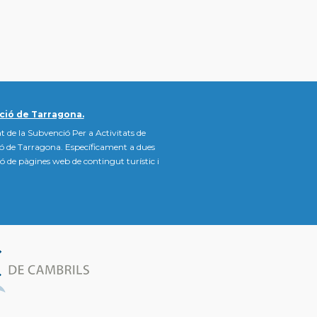
ció de Tarragona.
t de la Subvenció Per a Activitats de
ió de Tarragona. Específicament a dues
ació de pàgines web de contingut turístic i