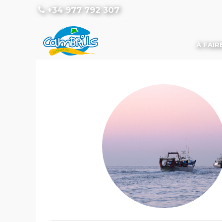
+34 977 792 307
À FAIR