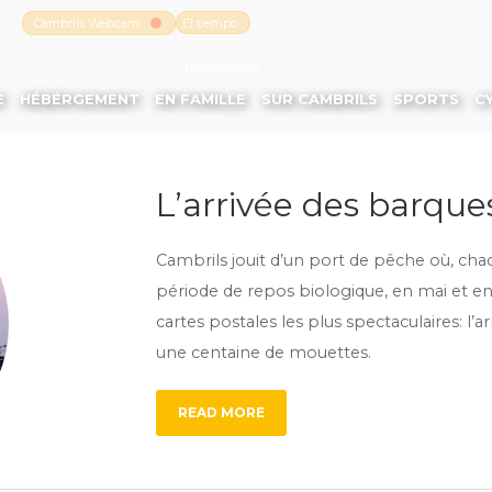
Cambrils Webcam
El tiempo
-
Tutiempo.net
E
HÉBÉRGEMENT
EN FAMILLE
SUR CAMBRILS
SPORTS
C
L’arrivée des barque
Cambrils jouit d’un port de pêche où, chaq
période de repos biologique, en mai et en
cartes postales les plus spectaculaires: l’
une centaine de mouettes.
READ MORE