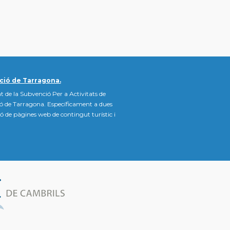
ció de Tarragona.
t de la Subvenció Per a Activitats de
ió de Tarragona. Específicament a dues
ació de pàgines web de contingut turístic i