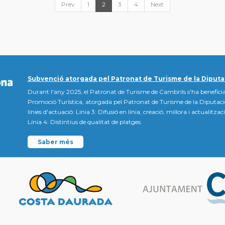
Prev
1
2
3
4
Next
Subvenció atorgada pel Patronat de Turisme de la Diputa
Durant l'any 2025, el Patronat de Turisme de Cambrils s'ha beneficia
Promoció Turística, atorgada pel Patronat de Turisme de la Diputac
línies d'actuació: Línia 3: Difusió en línia, creació, millora i actualitz
Línia 4: Distintius de qualitat de platges.
Saber més