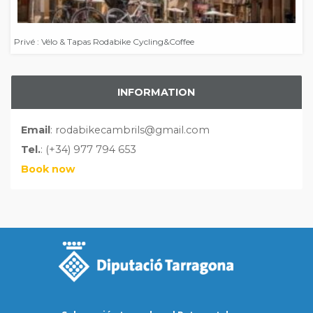
Privé : Vélo & Tapas Rodabike Cycling&Coffee
INFORMATION
Email
: rodabikecambrils@gmail.com
Tel.
: (+34) 977 794 653
Book now