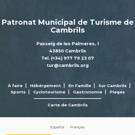
Patronat Municipal de Turisme de
Cambrils
Passeig de les Palmeres, 1
43850 Cambrils
Tel. (+34) 977 79 23 07
tur@cambrils.org
À faire
Hébérgement
En Famille
Sur Cambrils
Sports
Cyclotourisme
Gastronomie
Plages
Carte de Cambrils
Español
Français