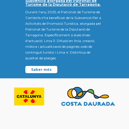
Subvenció atorgada pel Patronat de
Turisme de la Diputació de Tarragona.
Durant l'any 2025, el Patronat de Turisme de
Cambrils s'ha beneficiat de la Subvenció Per a
Activitats de Promoció Turística, atorgada pel
Patronat de Turisme de la Diputació de
Tarragona. Específicament a dues línies
d'actuació: Línia 3: Difusió en línia, creació,
millora i actualització de pàgines web de
contingut turístic i Línia 4: Distintius de
qualitat de platges.
Saber més