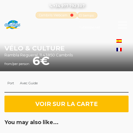
+34 977 792 307
Cambrils Webcam
El tiempo
-
Tutiempo.net
VÉLO & CULTURE
Rambla Regueral, 11 43850 Cambrils
6
from/per person
Port
Avec Guide
VOIR SUR LA CARTE
You may also like...