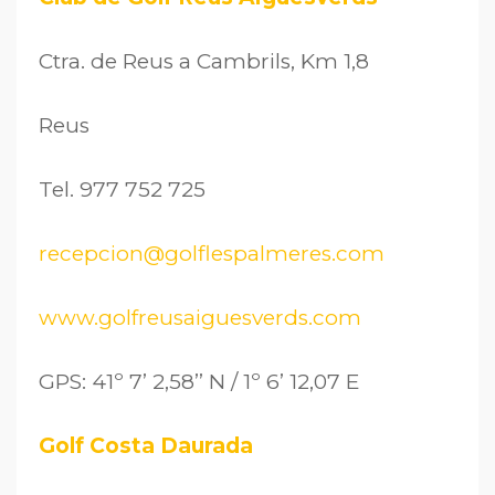
Ctra. de Reus a Cambrils, Km 1,8
Reus
Tel. 977 752 725
recepcion@golflespalmeres.com
www.golfreusaiguesverds.com
GPS: 41º 7’ 2,58’’ N / 1º 6’ 12,07 E
Golf Costa Daurada