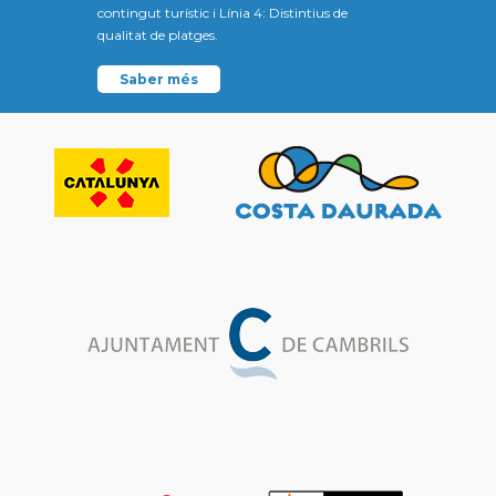
contingut turístic i Línia 4: Distintius de
qualitat de platges.
Saber més