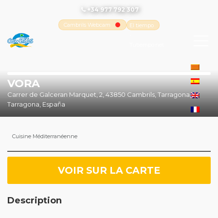
+34 977 792 307
Cambrils Webcam
El tiempo
-
Tutiempo.net
VORA
Carrer de Galceran Marquet, 2, 43850 Cambrils, Tarragona,
Tarragona, España
Cuisine Méditerranéenne
VOIR SUR LA CARTE
Description