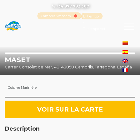
+34 977 792 307
Cambrils Webcam
El tiempo
-
Tutiempo.net
MASET
Carrer Consolat de Mar, 48, 43850 Cambrils, Tarragona, España
Cuisine Marinière
VOIR SUR LA CARTE
Description