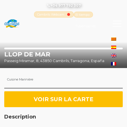
+34 977 792 307
Cambrils Webcam
El tiempo
-
Tutiempo.net
LLOP DE MAR
Passeig Miramar, 8, 43850 Cambrils, Tarragona, España
Cuisine Marinière
VOIR SUR LA CARTE
Description