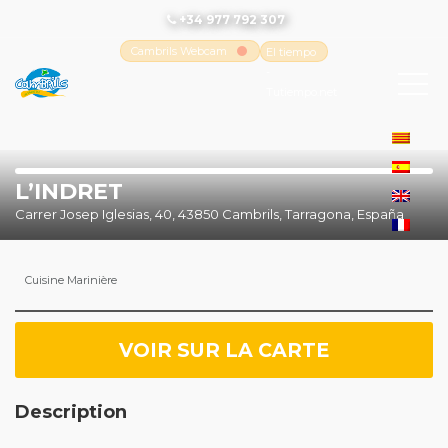
+34 977 792 307
Cambrils Webcam
El tiempo
-
Tutiempo.net
L’INDRET
Carrer Josep Iglesias, 40, 43850 Cambrils, Tarragona, España
Cuisine Marinière
VOIR SUR LA CARTE
Description