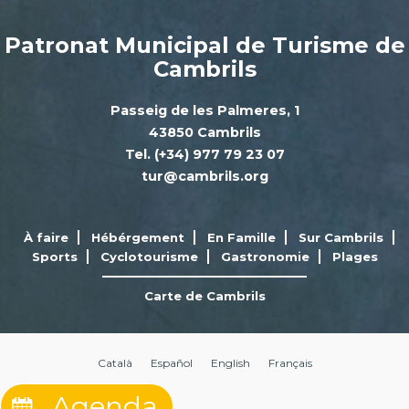
Patronat Municipal de Turisme de
Cambrils
Passeig de les Palmeres, 1
43850 Cambrils
Tel. (+34) 977 79 23 07
tur@cambrils.org
À faire
Hébérgement
En Famille
Sur Cambrils
Sports
Cyclotourisme
Gastronomie
Plages
Carte de Cambrils
Català
Español
English
Français