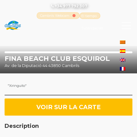
+34 977 792 307
Cambrils Webcam
El tiempo
-
Tutiempo.net
FINA BEACH CLUB ESQUIROL
Av. de la Diputació 44 43850 Cambrils
"Xiringuito"
VOIR SUR LA CARTE
Description