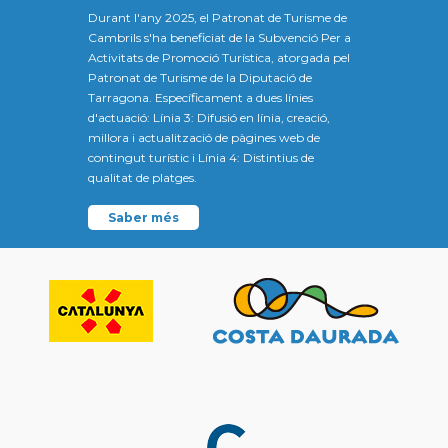
Durant l'any 2025, el Patronat de Turisme de
Cambrils s'ha beneficiat de la Subvenció Per a
Activitats de Promoció Turística, atorgada pel
Patronat de Turisme de la Diputació de
Tarragona. Específicament a dues línies
d'actuació: Línia 3: Difusió en línia, creació,
millora i actualització de pàgines web de
contingut turístic i Línia 4: Distintius de
qualitat de platges.
Saber més