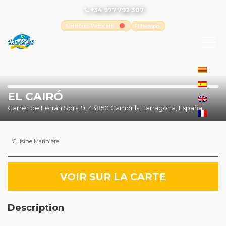
+34 977 792 307
Cambrils Webcam
El tiempo
-
Tutiempo.net
EL CAIRÓ
Carrer de Ferran Sors, 9, 43850 Cambrils, Tarragona, España
Cuisine Marinière
VOIR SUR LA CARTE
Description