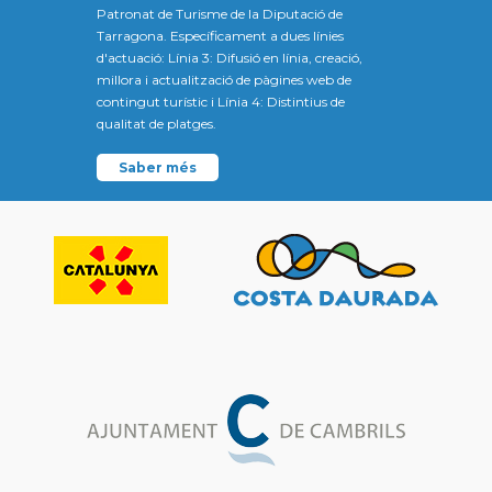
Patronat de Turisme de la Diputació de
Tarragona. Específicament a dues línies
d'actuació: Línia 3: Difusió en línia, creació,
millora i actualització de pàgines web de
contingut turístic i Línia 4: Distintius de
qualitat de platges.
Saber més