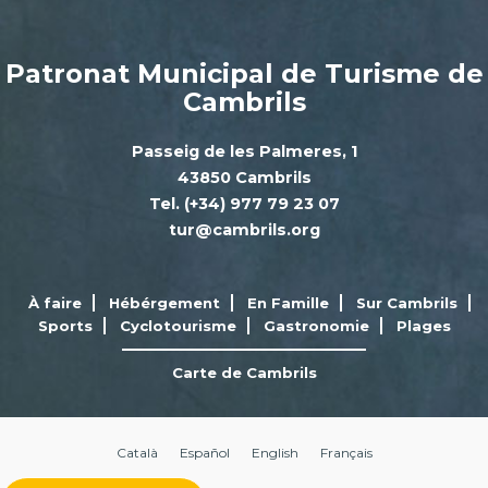
Patronat Municipal de Turisme de
Cambrils
Passeig de les Palmeres, 1
43850 Cambrils
Tel. (+34) 977 79 23 07
tur@cambrils.org
À faire
Hébérgement
En Famille
Sur Cambrils
Sports
Cyclotourisme
Gastronomie
Plages
Carte de Cambrils
Català
Español
English
Français