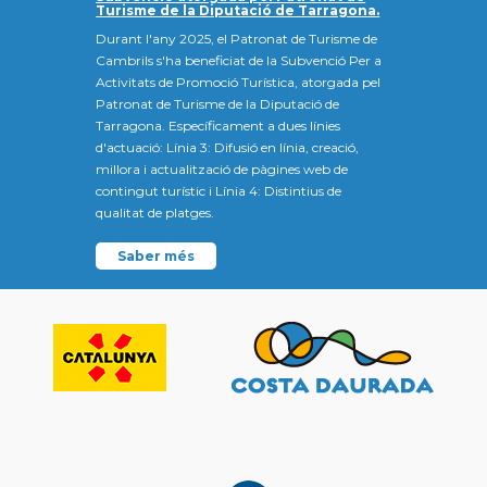
Turisme de la Diputació de Tarragona.
Durant l'any 2025, el Patronat de Turisme de
Cambrils s'ha beneficiat de la Subvenció Per a
Activitats de Promoció Turística, atorgada pel
Patronat de Turisme de la Diputació de
Tarragona. Específicament a dues línies
d'actuació: Línia 3: Difusió en línia, creació,
millora i actualització de pàgines web de
contingut turístic i Línia 4: Distintius de
qualitat de platges.
Saber més