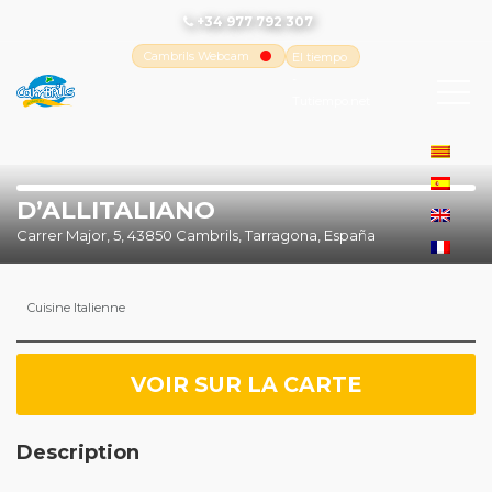
+34 977 792 307
Cambrils Webcam
El tiempo
-
Tutiempo.net
D’ALLITALIANO
Carrer Major, 5, 43850 Cambrils, Tarragona, España
Cuisine Italienne
VOIR SUR LA CARTE
Description