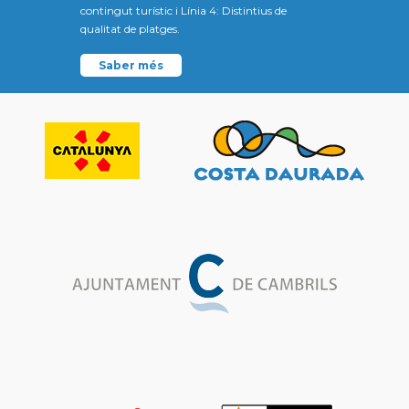
contingut turístic i Línia 4: Distintius de
qualitat de platges.
Saber més