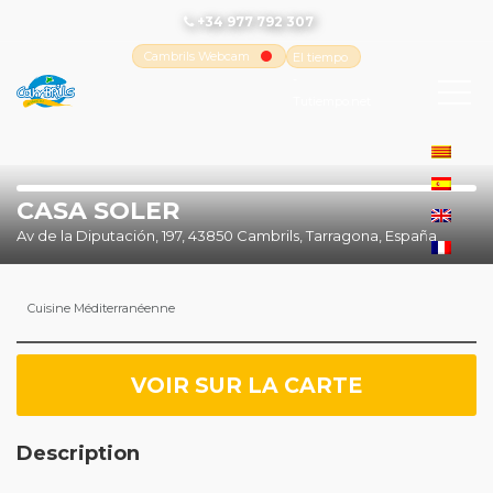
+34 977 792 307
Cambrils Webcam
El tiempo
-
Tutiempo.net
CASA SOLER
Av de la Diputación, 197, 43850 Cambrils, Tarragona, España
Cuisine Méditerranéenne
VOIR SUR LA CARTE
Description