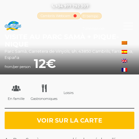
+34 977 792 307
Cambrils Webcam
El tiempo
-
Tutiempo.net
VISITE AU PARC SAMÀ + PIQUE-
NIQUE
Parc Samà, Carretera de Vinyols, s/n, 43850 Cambrils, Tarragona,
España
12
from/per person
Loisirs
En famille
Gastronomiques
VOIR SUR LA CARTE