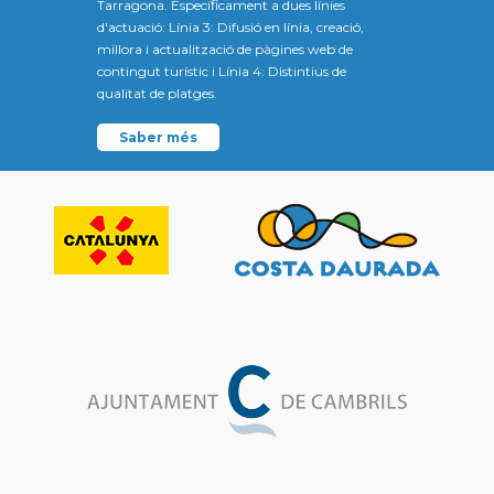
Tarragona. Específicament a dues línies
d'actuació: Línia 3: Difusió en línia, creació,
millora i actualització de pàgines web de
contingut turístic i Línia 4: Distintius de
qualitat de platges.
Saber més