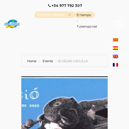
+34 977 792 307
Cambrils Webcam
El tiempo
-
Tutiempo.net
Home
Events
BUSCAR L’AGULLA