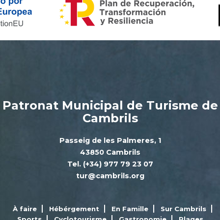
Patronat Municipal de Turisme de
Cambrils
Passeig de les Palmeres, 1
43850 Cambrils
Tel. (+34) 977 79 23 07
tur@cambrils.org
À faire
Hébérgement
En Famille
Sur Cambrils
Sports
Cyclotourisme
Gastronomie
Plages