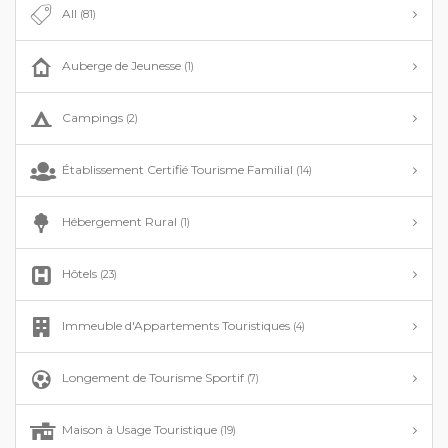
All
(81)
Auberge de Jeunesse
(1)
Campings
(2)
Établissement Certifié Tourisme Familial
(14)
Hébergement Rural
(1)
Hôtels
(23)
Immeuble d'Appartements Touristiques
(4)
Longement de Tourisme Sportif
(7)
Maison à Usage Touristique
(19)