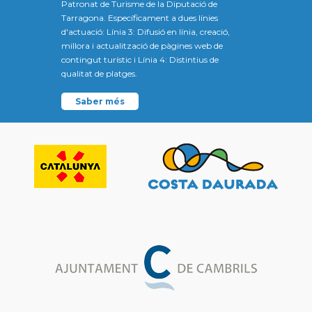
Patronat de Turisme de la Diputació de
Tarragona. Específicament a dues línies
d'actuació: Línia 3: Difusió en línia, creació,
millora i actualització de pàgines web de
contingut turístic i Línia 4: Distintius de
qualitat de platges.
Saber més