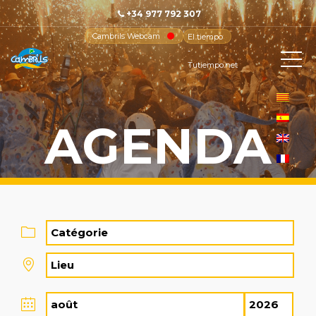
+34 977 792 307
Cambrils Webcam
El tiempo
-
Tutiempo.net
AGENDA