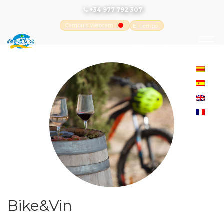
+34 977 792 307
Cambrils Webcam
El tiempo
-
Tutiempo.net
Bike&Vin