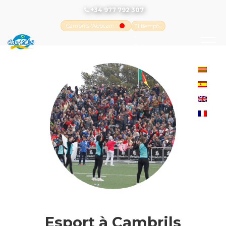
+34 977 792 307
Cambrils Webcam
El tiempo
-
Tutiempo.net
Esport à Cambrils