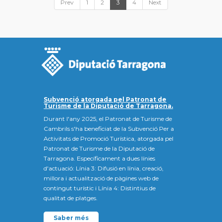
Prev
1
2
3
4
Next
Subvenció atorgada pel Patronat de
Turisme de la Diputació de Tarragona.
Durant l'any 2025, el Patronat de Turisme de
Cambrils s'ha beneficiat de la Subvenció Per a
Activitats de Promoció Turística, atorgada pel
Patronat de Turisme de la Diputació de
Tarragona. Específicament a dues línies
d'actuació: Línia 3: Difusió en línia, creació,
millora i actualització de pàgines web de
contingut turístic i Línia 4: Distintius de
qualitat de platges.
Saber més