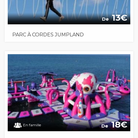
13
De
PARC À CORDES JUMPLAND
18
En famille
De