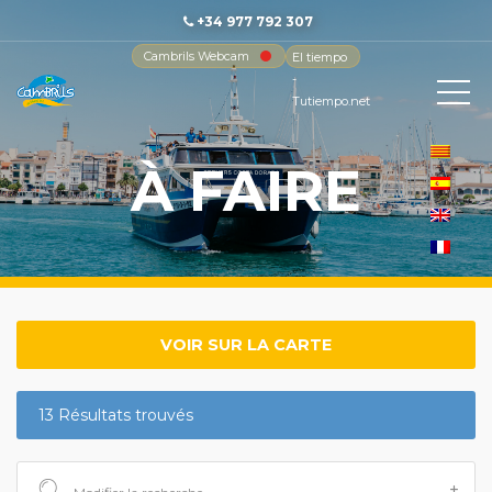
+34 977 792 307
Cambrils Webcam
El tiempo
-
Tutiempo.net
À FAIRE
VOIR SUR LA CARTE
13 Résultats trouvés