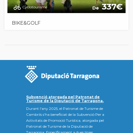
337
Cyclotourisme
De
BIKE&GOLF
Subvenció atorgada pel Patronat de
Turisme de la Diputació de Tarragona.
Durant l'any 2025, el Patronat de Turisme de
Cambrils s'ha beneficiat de la Subvenció Per a
Activitats de Promoció Turística, atorgada pel
Patronat de Turisme de la Diputació de
Tarragona. Específicament a dues línies