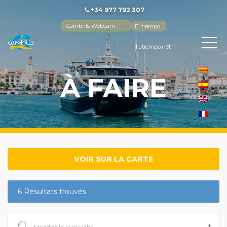
+34 977 792 307
Cambrils Webcam
El tiempo
-
Tutiempo.net
À FAIRE
VOIR SUR LA CARTE
6 Résultats trouvés