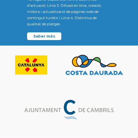
d'actuació: Línia 3: Difusió en línia, creació,
millora i actualització de pàgines web de
contingut turístic i Línia 4: Distintius de
qualitat de platges.
Saber més