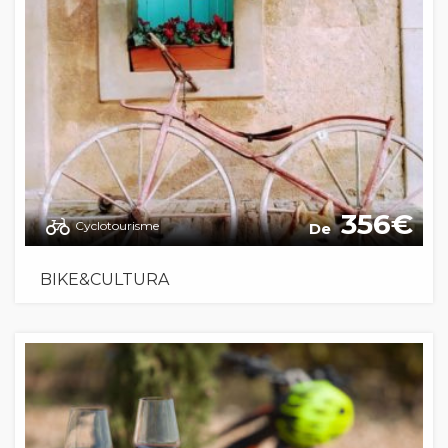
356
Cyclotourisme
De
BIKE&CULTURA