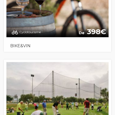
398
Cyclotourisme
De
BIKE&VIN